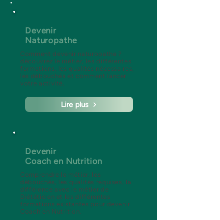
:
Devenir
Naturopathe
Comment devenir naturopathe ?
découvrez le métier, les différentes
formations, les qualités nécessaires,
les débouchés et comment lancer
votre activité.
Lire plus
Devenir
Coach en Nutrition
Comprendre le métier, les
débouchés, les qualités requises, la
différence avec le métier de
Diététicien et les différentes
formations existantes pour devenir
Coach en Nutrition.