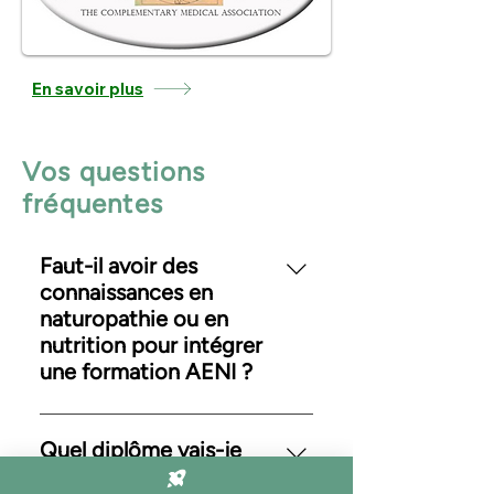
En savoir plus
Vos questions
fréquentes
Faut-il avoir des
connaissances en
naturopathie ou en
nutrition pour intégrer
une formation AENI ?
Non. Les formations AENI sont
accessibles aux personnes qui
Quel diplôme vais-je
débutent, comme celles en
obtenir à la fin de ma