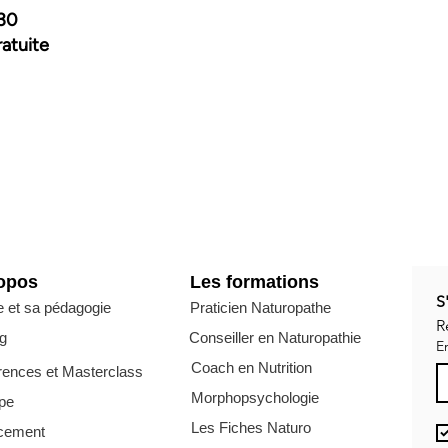
:30
atuite
opos
Les formations
S
e et sa pédagogie
Praticien Naturopathe
R
g
Conseiller en Naturopathie
E
Coach en Nutrition
rences et Masterclass
Morphopsychologie
ipe
Les Fiches Naturo
cement