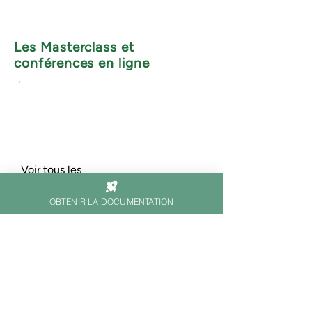
Les Masterclass et
conférences en ligne
Voir tous les
évènements
OBTENIR LA DOCUMENTATION
Prêt.e à booster vos
compétences ?
ACHETER LA FORMATION FLEURS DE BACH