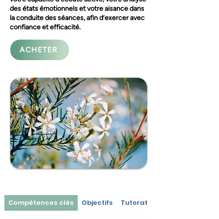
des états émotionnels et votre aisance dans
la conduite des séances, afin d’exercer avec
confiance et efficacité.
ACHETER
Compétences clés
Objectifs
Tutorat
Modalités et prér